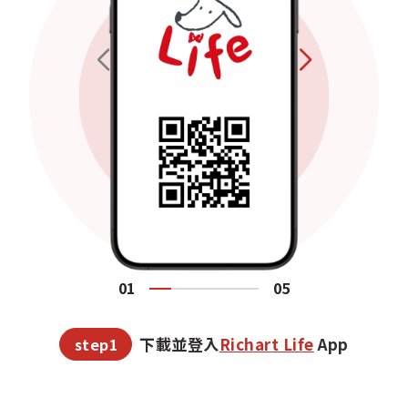
碼」開卡
開卡資訊
*目前暫不支援「NCCC小額支付平台」等離線交易服
*實體卡啟用碼：顯示於貼卡單上
務。
*非實體過卡交易：係指非透過實體信用卡，於刷卡機以
感應、晶片插卡、磁條刷卡等方式進行之支付，以及其
完整信用卡功能
開啟功能
他非屬「現場交易」定義之場景。
更多通路等您挖掘
*
請留意
：基於安全控管機制，寄卡日30天內如未進行實體卡開
卡，則卡號速取功能將失效；待實體卡完成開卡後，方能開啟
信用卡完整功能。
下載並登入
Richart Life
App
step1