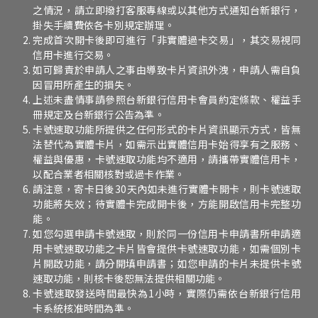
之情況，請立即撥打客服專線或以其他方式通知台新銀行，
掛失手續費依各卡別規定辦理。
完成首次開卡後即可進行「非實體過卡交易」，其交易視同
信用卡進行交易。
如可歸責於申請人之事由導致卡片資訊外洩，申請人需自負
因冒用所產生的損失。
上述未盡情事請參照台新銀行信用卡會員約定條款、權益手
冊規定及台新銀行公告為準。
卡號速取功能所提供之任何形式的卡片資訊顯示方式，皆無
法替代為實體卡片，如需示出實體信用卡始得享有之服務、
權益與優惠，卡號速取功能均不適用，請攜帶實體信用卡，
以配合業者相關核對或過卡作業。
請注意，寄卡日後30天內如未進行實體卡開卡，則卡號速取
功能將失效；待實體卡完成開卡後，方能開啟信用卡完整功
能。
如您勾選申請卡號速取，則於同一份信用卡申請書所申請適
用卡號速取功能之卡片皆會提供卡號速取功能，如需個別卡
片開啟功能，請分開填申請書；如您申請的卡片未提供卡號
速取功能，則核卡後恕無法提供相關功能。
卡號速取發送時間最快為1小時，實際仍需依台新銀行信用
卡系統核准時間為準。