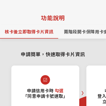
兩階段開卡，保障你的用卡安全
多種行動支付/錢包，
支援多種交易場景
功能說明
直接綁定 馬上使用
核卡後立即取得卡片資訊
兩階段開卡保障用卡
【階段一】卡號速取首次開卡
取得卡片資訊後完成「首次開卡」
即
說明
申請簡單，快速取得卡片資訊
可進行非實體過卡交易
Richart Life App 信用卡專區
開卡位置
行動支付或
網路購物(含
支援各式錢包綁定信用卡
錢包App
3D驗證)
依網頁/Richart Life App指示
開卡資訊
申請信用卡時
輸入卡片或個人資訊
勾選
「同意申請卡號速取」
登入R
可執行「非實體過卡交易」與信用卡