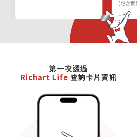
(包含實
分期功能。
開啟功能
可進行多元付款方式
*不包含「NCCC 小額支付平台」與
「預借現金功能」
【階段二】實體卡開卡
第一次透過
收到實體卡後
務必
至台新銀行任一開卡平台
輸入「實體
Richart Life
查詢卡片資訊
說明
卡啟用碼」完成實體卡開卡
卡人分期
特店零利率
(保、學、稅
分期
台新官網、Richart Life App
費)
客服中心、語音開卡
開卡位置
(排除Richart App)
依原開卡機制
增加輸入「實體卡啟用