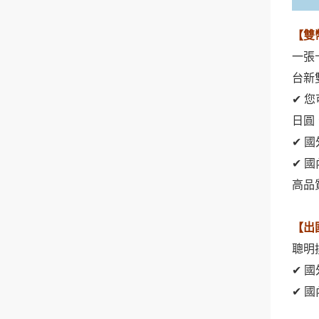
【雙
一張
台新
✔ 
日圓
✔ 
✔ 
高品
【出
聰明
✔ 
✔ 