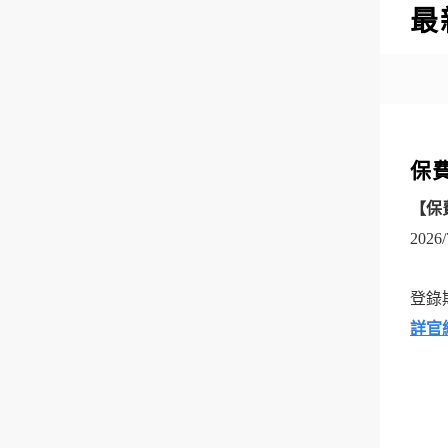
最
保
【保
202
登錄期間
詳官