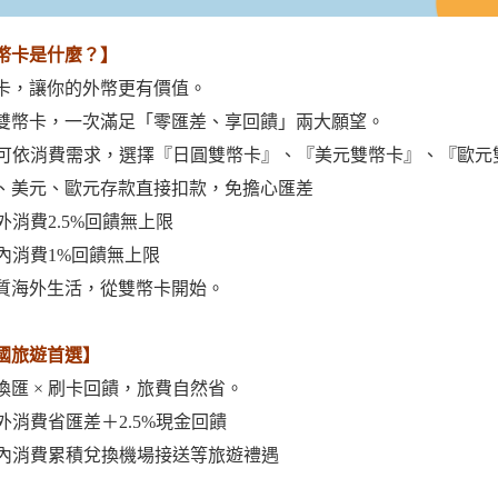
幣卡是什麼？】
卡，讓你的外幣更有價值。
雙幣卡，一次滿足「零匯差、享回饋」兩大願望。
您可依消費需求，選擇『日圓雙幣卡』、『美元雙幣卡』、『歐
、美元、歐元存款直接扣款，免擔心匯差
國外消費2.5%回饋無上限
國內消費1%回饋無上限
質海外生活，從雙幣卡開始。
國旅遊首選】
換匯 × 刷卡回饋，旅費自然省。
國外消費省匯差＋2.5%現金回饋
國內消費累積兌換機場接送等旅遊禮遇